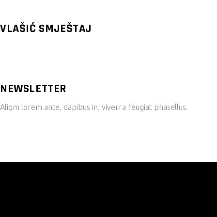
VLAŠIĆ SMJEŠTAJ
NEWSLETTER
Aliqm lorem ante, dapibus in, viverra feugiat phasellus.