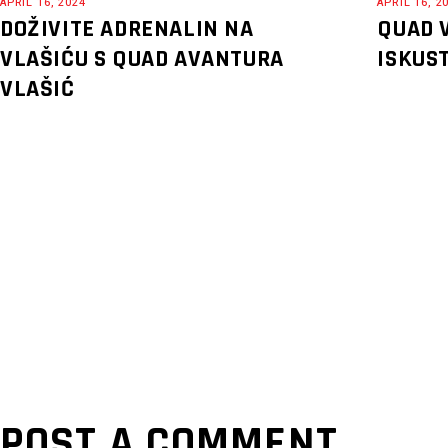
APRIL 16, 2024
APRIL 16, 2
DOŽIVITE ADRENALIN NA
QUAD 
VLAŠIĆU S QUAD AVANTURA
ISKUS
VLAŠIĆ
POST A COMMENT