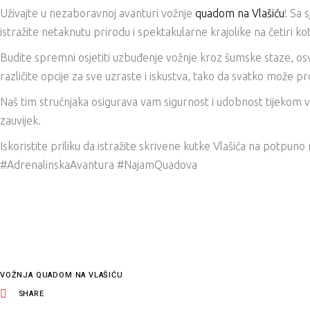
Uživajte u nezaboravnoj avanturi vožnje
quadom na Vlašiću
! Sa 
istražite netaknutu prirodu i spektakularne krajolike na četiri ko
Budite spremni osjetiti uzbuđenje vožnje kroz šumske staze, osv
različite opcije za sve uzraste i iskustva, tako da svatko može 
Naš tim stručnjaka osigurava vam sigurnost i udobnost tijekom
zauvijek.
Iskoristite priliku da istražite skrivene kutke Vlašića na potpun
#AdrenalinskaAvantura #NajamQuadova
VOŽNJA QUADOM NA VLAŠIĆU
SHARE