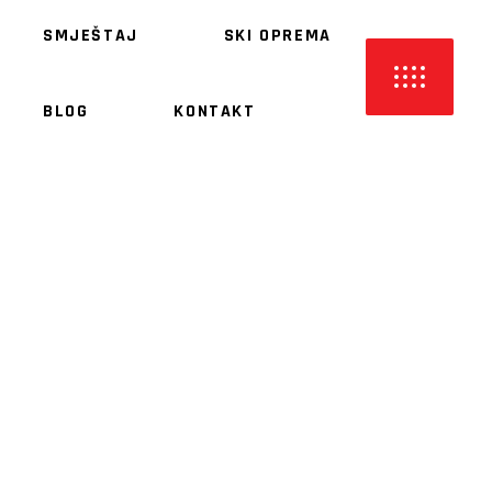
SMJEŠTAJ
SKI OPREMA
HOME
TURE I DESTINACIJE
BLOG
KONTAKT
SMJEŠTAJ
SKI OPREMA
BLOG
KONTAKT