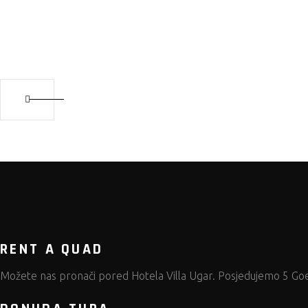
RENT A QUAD
Možete nas pronači pored
Hotela Villa Ugar.
Posjedujemo 5 Goes