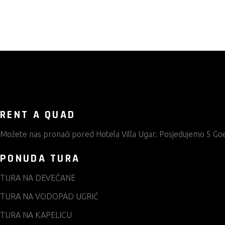
RENT A QUAD
Možete nas pronači pored
Hotela Villa Ugar.
Posjedujemo 5 Goes
PONUDA TURA
TURA NA DEVEČANE
TURA NA VODOPAD UGRIĆ
TURA NA KAPELICU